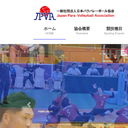
コ
ナ
ン
ビ
テ
ゲ
ン
ー
ホーム
協会概要
競技種目
ツ
シ
HOME
Overview
Spoting Events
へ
ョ
ス
ン
キ
に
ッ
移
プ
動
Previous