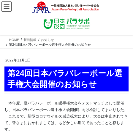
コ
ナ
ン
ビ
テ
ゲ
ン
ー
ツ
シ
へ
ョ
ス
ン
HOME
新着情報
お知らせ
第24回日本パラバレーボール選手権大会開催のお知らせ
キ
に
ッ
移
プ
動
2022年11月1日
第24回日本パラバレーボール選
手権大会開催のお知らせ
本年度、夏パラバレーボール選手権大会をテストマッチとして開催
し、日本パラバレーボール選手権大会開催に向け検討してまいりした。
これまで、新型コロナウイルス感染拡大により、大会は中止されてき
て、皆さまにおかれましては、もどかしい期間であったことと存じま
す。