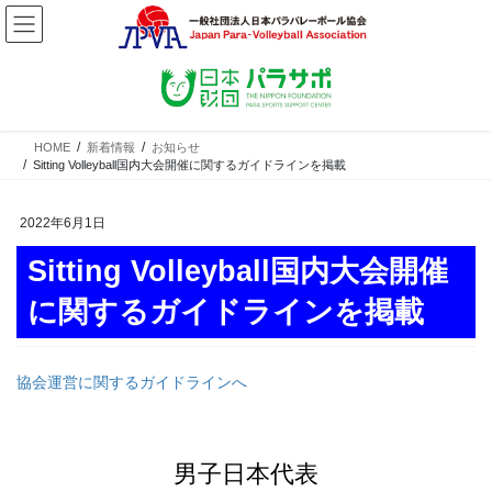
コ
ナ
ン
ビ
テ
ゲ
ン
ー
ツ
シ
へ
ョ
ス
ン
HOME
新着情報
お知らせ
Sitting Volleyball国内大会開催に関するガイドラインを掲載
キ
に
ッ
移
プ
動
2022年6月1日
Sitting Volleyball国内大会開催
に関するガイドラインを掲載
協会運営に関するガイドラインへ
男子日本代表