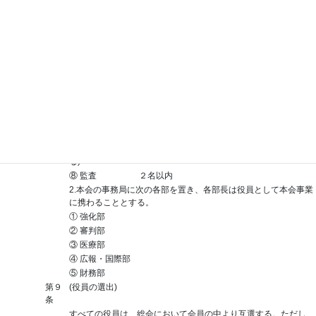
章
第８
(役員)
条
1.本会の運営にあたる役員は、次の通りとする。
① 会長 １名
② 副会長 ２名
③ 各部長 若干名
④ 顧問 若干名
⑤ 選手会会長 １名
⑥ 選手会副会長 若干名
⑦ 理事 20名以内(原則として、1都道府県に1名とす
る)
⑧ 監査 ２名以内
2.本会の事務局に次の各部を置き、各部長は役員として本会事業
に携わることとする。
① 強化部
② 審判部
③ 医療部
④ 広報・国際部
⑤ 財務部
第９
(役員の選出)
条
すべての役員は、総会において会員の中より互選する。ただし、