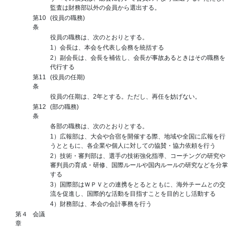
監査は財務部以外の会員から選出する。
第10
(役員の職務)
条
役員の職務は、次のとおりとする。
1）会長は、本会を代表し会務を統括する
2）副会長は、会長を補佐し、会長が事故あるときはその職務を
代行する
第11
(役員の任期)
条
役員の任期は、2年とする。ただし、再任を妨げない。
第12
(部の職務)
条
各部の職務は、次のとおりとする。
1）広報部は、大会や合宿を開催する際、地域や全国に広報を行
うとともに、各企業や個人に対しての協賛・協力依頼を行う
2）技術・審判部は、選手の技術強化指導、コーチングの研究や
審判員の育成・研修、国際ルールや国内ルールの研究などを分掌
する
3）国際部はＷＰＶとの連携をとるとともに、海外チームとの交
流を促進し、国際的な活動を目指すことを目的とし活動する
4）財務部は、本会の会計事務を行う
第４
会議
章