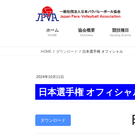
コ
ナ
ン
ビ
テ
ゲ
ン
ー
ホーム
協会概要
競技種目
ツ
シ
HOME
Overview
Spoting Events
へ
ョ
ス
ン
HOME
ダウンロード
日本選手権 オフィシャル
キ
に
ッ
移
プ
動
2024年10月11日
日本選手権 オフィシャ
ダウンロード