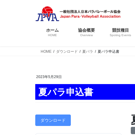
コ
ナ
ン
ビ
テ
ゲ
ン
ー
ホーム
協会概要
競技種目
ツ
シ
HOME
Overview
Spoting Events
へ
ョ
ス
ン
HOME
ダウンロード
夏パラ
夏パラ申込書
キ
に
ッ
移
プ
動
2023年5月29日
夏パラ申込書
ダウンロード