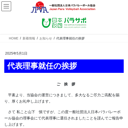
コ
ナ
ン
ビ
テ
ゲ
ン
ー
ツ
シ
へ
ョ
ス
ン
HOME
新着情報
お知らせ
代表理事就任の挨拶
キ
に
ッ
移
2025年5月1日
プ
動
代表理事就任の挨拶
ご 挨 拶
平素より、当協会の運営につきまして、多大なるご尽力ご高配を賜
り、厚くお礼申し上げます。
さて 私こと山下 慎ですが、この度一般社団法人日本パラバレーボ
ール協会の理事会にて代表理事に選任されましたことを謹んでご報告申
し上げます。