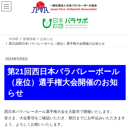
コ
ナ
ン
ビ
テ
ゲ
ン
ー
ツ
シ
へ
ョ
ス
ン
HOME
新着情報
お知らせ
第21回西日本パラバレーボール（座位）選手権大会開催のお知らせ
キ
に
ッ
移
プ
動
2024年5月8日
第21回西日本パラバレーボール
（座位）選手権大会開催のお知
らせ
西日本パラバレーボール選手権大会を大阪市で開催いたします。
皆さま、大会要項をご確認いただき、期日までにお申込みいただきます
よう、よろしくお願いいたします。