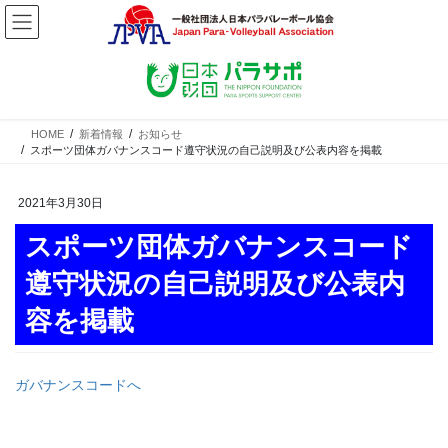
コ
ナ
ン
ビ
テ
ゲ
ン
ー
ツ
シ
へ
ョ
ス
ン
HOME
新着情報
お知らせ
スポーツ団体ガバナンスコード遵守状況の自己説明及び公表内容を掲載
キ
に
ッ
移
プ
動
2021年3月30日
スポーツ団体ガバナンスコード
遵守状況の自己説明及び公表内
容を掲載
ガバナンスコードへ